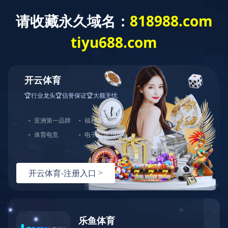
首页
开云手机站官方版网站登录入口
Toggl
naviga
当前位置：
仓库笼
>
带轮仓库笼
带轮仓库笼