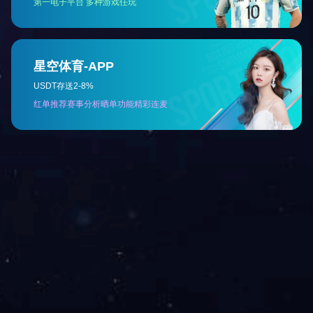
危废信息公告
蝴蝶笼：仓储物流中的灵动之翼
仓库笼使用技巧：巧妙运用，提升仓储效率之美学
开云手机站官方版网站登录入口：细致清洗与保养之道，守护物流整洁新境界
仓储笼：物流存储的实用选择
开云手机站官方版网站登录入口：创新仓储解决方案
公司：开云手机站官方版网站登录入口 地址：济宁市兖州区小孟镇兴孟路1
号
联系人：尚经理 联系电话：0537-3684888
网址：/
备案号：
鲁ICP备11005219号-1
营业执照公示
开云手机站官方版网站登录入口是一家生产
仓储笼
,
开云手机站官方版网站登录
入口
,
仓库笼
,蝴蝶笼,美固笼,铁皮周转箱,金属网箱的厂家