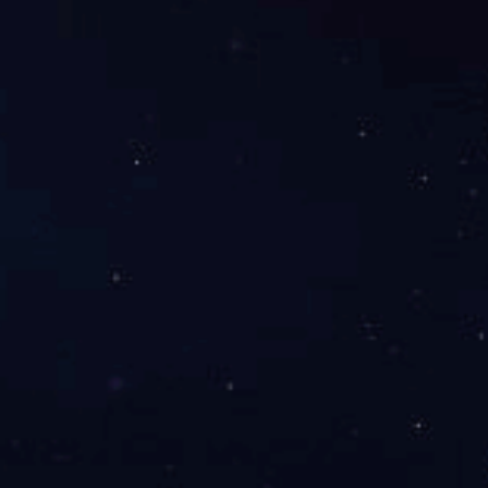
铁丝箱
入口：细致清洗与保养之道，守护物流整洁新境界