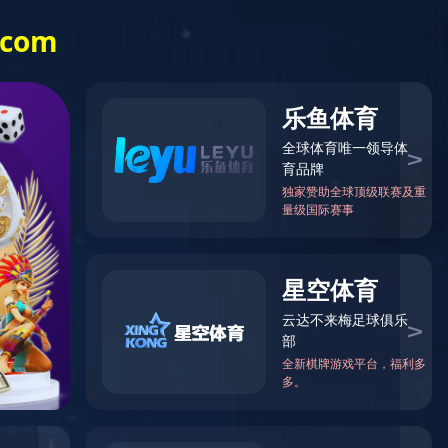
全国热线
0537-3684888
走进金泰
开云(中国)
产品分类
仓储笼
仓库笼
蝴蝶笼
外形非
片、网
美固笼
，充分