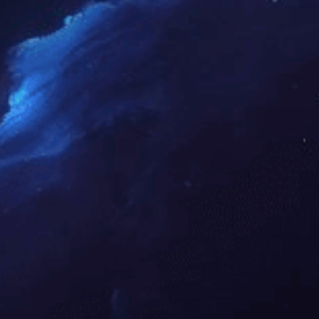
金属蝴蝶笼
带轮仓库笼