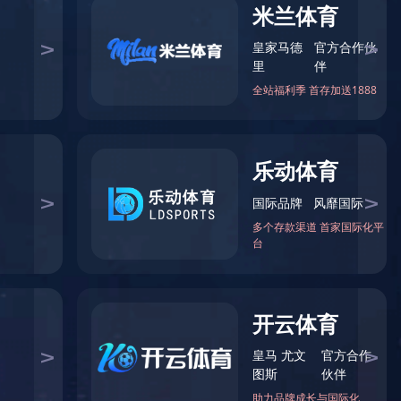
铁皮周转箱
侧面的
金属网箱
电泳加工
阳极氧化
合而
热门产品推荐
打开，
带盖蝴蝶笼