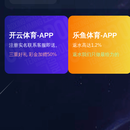
木托仓储笼节省空间：
木托仓储笼的设计是为了随时存取提供了方便，在堆
放，大大节省了空间。与此同时仓储笼坚固耐用、运