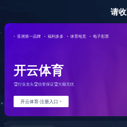
生
堆
首页
产品分类
当前位置：
仓储笼
>
木托仓储笼
木托仓储笼