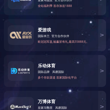
两钢丝网之间用弹簧加扣锁连接，用以方便折叠存储。
————开云手机站官方版网站登录入口的尺寸规格：
开云手机站官方版网站登录入口较常用的款式尺寸是
1000*800*840(mm)，线径5.8mm，网格50*50(mm)，承载
1000(kg)，自重42.8(kg)(我司称之为仓储笼标准型B1-1000)。这
个款式是常规尺寸中中等的尺寸，也是被企业购买较多的款
式，不论是从产品自身的尺寸、承载，还是产品是否适合运
输、仓库周转等方面满足了大部分企业的需求。正所谓"适合的
才是好的”。
当然在仓储笼标准型B1-1000这个款式之外，为了适应不同企业
的需求，还另外设计了两款不同大小的常规尺寸，其一：仓储
笼标准型A1-700，外尺寸800*600*640(mm)，线径5.8(mm)，网
格50*50(mm)，承载700kg，自重27.8(kg)；其二：仓储笼标准
型C1-1300，外尺寸1200*1000*890(mm)，线径5.8(mm)，网格
50*50(mm)，承载1300(kg)，自重55.8(kg)。在这三种开云手机
站官方版网站登录入口标准型之外，在内外尺寸相同的前提
下，根据客户的不同需要如：线径、网格、承载，我们会按照
您不同的需要去定做。